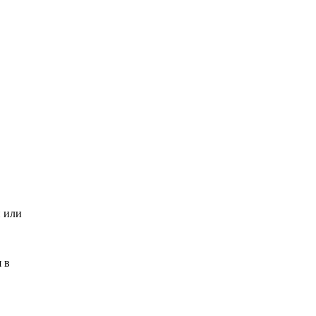
и или
 в