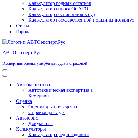
Калькулятор годных остатков
Калькулятор износа ОСАГО
Калькулятор госпошлины в суд
Калькулятор государственной пошлины нотариус
Статьи
Города
АВТОэксперт.Рус
Экспертная оценка ущерба для суда и страховой
Меню
навигации
Меню
навигации
Автоэкспертиза
Автотехническая экспертиза в
Кемерово
Оценка
Оценка для наследства
Справка для суда
Автоюрист
Документы
Калькуляторы
Калькулятор среднегодового