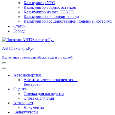
Калькулятор УТС
Калькулятор годных остатков
Калькулятор износа ОСАГО
Калькулятор госпошлины в суд
Калькулятор государственной пошлины нотариус
Статьи
Города
АВТОэксперт.Рус
Экспертная оценка ущерба для суда и страховой
Меню
навигации
Меню
навигации
Автоэкспертиза
Автотехническая экспертиза в
Кемерово
Оценка
Оценка для наследства
Справка для суда
Автоюрист
Документы
Калькуляторы