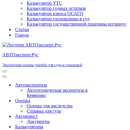
Калькулятор УТС
Калькулятор годных остатков
Калькулятор износа ОСАГО
Калькулятор госпошлины в суд
Калькулятор государственной пошлины нотариус
Статьи
Города
АВТОэксперт.Рус
Экспертная оценка ущерба для суда и страховой
Меню
навигации
Меню
навигации
Автоэкспертиза
Автотехническая экспертиза в
Кемерово
Оценка
Оценка для наследства
Справка для суда
Автоюрист
Документы
Калькуляторы