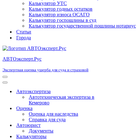
Калькулятор УТС
Калькулятор годных остатков
Калькулятор износа ОСАГО
Калькулятор госпошлины в суд
Калькулятор государственной пошлины нотариус
Статьи
Города
АВТОэксперт.Рус
Экспертная оценка ущерба для суда и страховой
Меню
навигации
Меню
навигации
Автоэкспертиза
Автотехническая экспертиза в
Кемерово
Оценка
Оценка для наследства
Справка для суда
Автоюрист
Документы
Калькуляторы