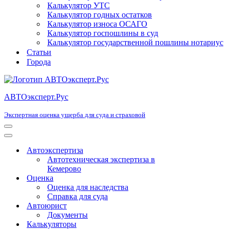
Калькулятор УТС
Калькулятор годных остатков
Калькулятор износа ОСАГО
Калькулятор госпошлины в суд
Калькулятор государственной пошлины нотариус
Статьи
Города
АВТОэксперт.Рус
Экспертная оценка ущерба для суда и страховой
Меню
навигации
Меню
навигации
Автоэкспертиза
Автотехническая экспертиза в
Кемерово
Оценка
Оценка для наследства
Справка для суда
Автоюрист
Документы
Калькуляторы