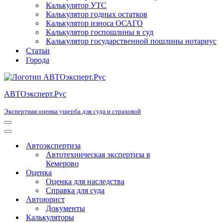
Калькулятор УТС
Калькулятор годных остатков
Калькулятор износа ОСАГО
Калькулятор госпошлины в суд
Калькулятор государственной пошлины нотариус
Статьи
Города
АВТОэксперт.Рус
Экспертная оценка ущерба для суда и страховой
Меню
навигации
Меню
навигации
Автоэкспертиза
Автотехническая экспертиза в
Кемерово
Оценка
Оценка для наследства
Справка для суда
Автоюрист
Документы
Калькуляторы