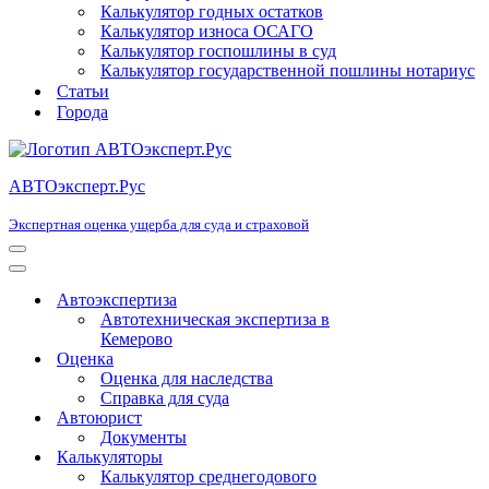
Калькулятор годных остатков
Калькулятор износа ОСАГО
Калькулятор госпошлины в суд
Калькулятор государственной пошлины нотариус
Статьи
Города
АВТОэксперт.Рус
Экспертная оценка ущерба для суда и страховой
Меню
навигации
Меню
навигации
Автоэкспертиза
Автотехническая экспертиза в
Кемерово
Оценка
Оценка для наследства
Справка для суда
Автоюрист
Документы
Калькуляторы
Калькулятор среднегодового