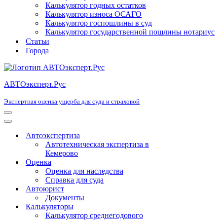
Калькулятор годных остатков
Калькулятор износа ОСАГО
Калькулятор госпошлины в суд
Калькулятор государственной пошлины нотариус
Статьи
Города
АВТОэксперт.Рус
Экспертная оценка ущерба для суда и страховой
Меню
навигации
Меню
навигации
Автоэкспертиза
Автотехническая экспертиза в
Кемерово
Оценка
Оценка для наследства
Справка для суда
Автоюрист
Документы
Калькуляторы
Калькулятор среднегодового