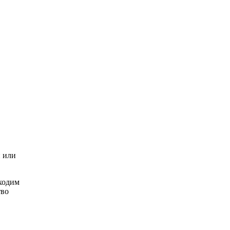
и или
бходим
тво