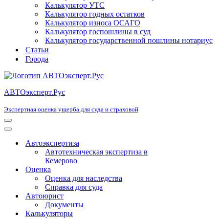
Калькулятор УТС
Калькулятор годных остатков
Калькулятор износа ОСАГО
Калькулятор госпошлины в суд
Калькулятор государственной пошлины нотариус
Статьи
Города
АВТОэксперт.Рус
Экспертная оценка ущерба для суда и страховой
Меню
навигации
Меню
навигации
Автоэкспертиза
Автотехническая экспертиза в
Кемерово
Оценка
Оценка для наследства
Справка для суда
Автоюрист
Документы
Калькуляторы