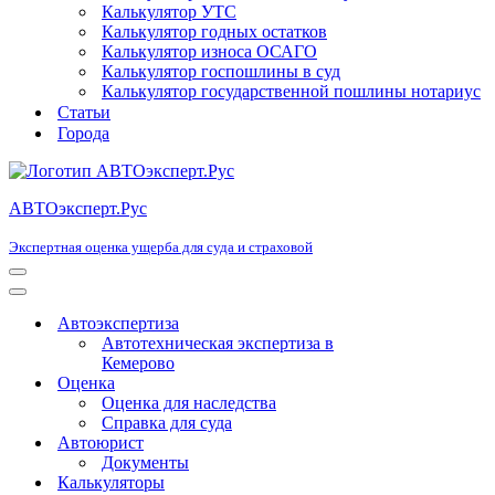
Калькулятор УТС
Калькулятор годных остатков
Калькулятор износа ОСАГО
Калькулятор госпошлины в суд
Калькулятор государственной пошлины нотариус
Статьи
Города
АВТОэксперт.Рус
Экспертная оценка ущерба для суда и страховой
Меню
навигации
Меню
навигации
Автоэкспертиза
Автотехническая экспертиза в
Кемерово
Оценка
Оценка для наследства
Справка для суда
Автоюрист
Документы
Калькуляторы