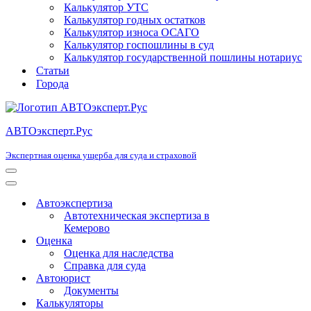
Калькулятор УТС
Калькулятор годных остатков
Калькулятор износа ОСАГО
Калькулятор госпошлины в суд
Калькулятор государственной пошлины нотариус
Статьи
Города
АВТОэксперт.Рус
Экспертная оценка ущерба для суда и страховой
Меню
навигации
Меню
навигации
Автоэкспертиза
Автотехническая экспертиза в
Кемерово
Оценка
Оценка для наследства
Справка для суда
Автоюрист
Документы
Калькуляторы