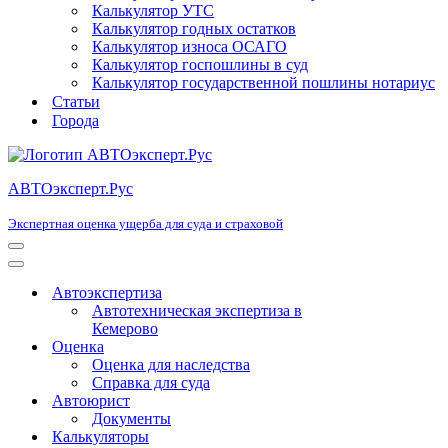
Калькулятор УТС
Калькулятор годных остатков
Калькулятор износа ОСАГО
Калькулятор госпошлины в суд
Калькулятор государственной пошлины нотариус
Статьи
Города
АВТОэксперт.Рус
Экспертная оценка ущерба для суда и страховой
Меню
навигации
Меню
навигации
Автоэкспертиза
Автотехническая экспертиза в
Кемерово
Оценка
Оценка для наследства
Справка для суда
Автоюрист
Документы
Калькуляторы