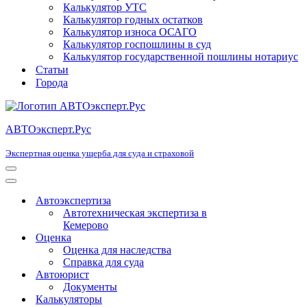
Калькулятор УТС
Калькулятор годных остатков
Калькулятор износа ОСАГО
Калькулятор госпошлины в суд
Калькулятор государственной пошлины нотариус
Статьи
Города
АВТОэксперт.Рус
Экспертная оценка ущерба для суда и страховой
Меню
навигации
Меню
навигации
Автоэкспертиза
Автотехническая экспертиза в
Кемерово
Оценка
Оценка для наследства
Справка для суда
Автоюрист
Документы
Калькуляторы