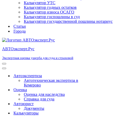
Калькулятор УТС
Калькулятор годных остатков
Калькулятор износа ОСАГО
Калькулятор госпошлины в суд
Калькулятор государственной пошлины нотариус
Статьи
Города
АВТОэксперт.Рус
Экспертная оценка ущерба для суда и страховой
Меню
навигации
Меню
навигации
Автоэкспертиза
Автотехническая экспертиза в
Кемерово
Оценка
Оценка для наследства
Справка для суда
Автоюрист
Документы
Калькуляторы