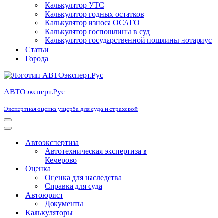
Калькулятор УТС
Калькулятор годных остатков
Калькулятор износа ОСАГО
Калькулятор госпошлины в суд
Калькулятор государственной пошлины нотариус
Статьи
Города
АВТОэксперт.Рус
Экспертная оценка ущерба для суда и страховой
Меню
навигации
Меню
навигации
Автоэкспертиза
Автотехническая экспертиза в
Кемерово
Оценка
Оценка для наследства
Справка для суда
Автоюрист
Документы
Калькуляторы