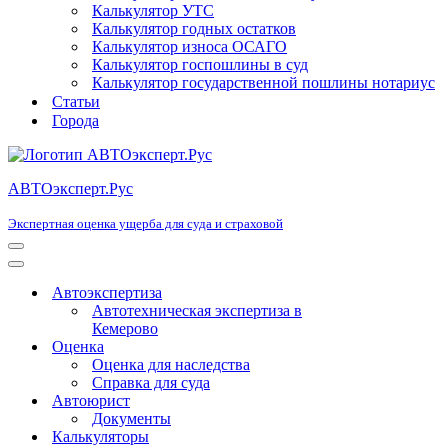
Калькулятор УТС
Калькулятор годных остатков
Калькулятор износа ОСАГО
Калькулятор госпошлины в суд
Калькулятор государственной пошлины нотариус
Статьи
Города
АВТОэксперт.Рус
Экспертная оценка ущерба для суда и страховой
Меню
навигации
Меню
навигации
Автоэкспертиза
Автотехническая экспертиза в
Кемерово
Оценка
Оценка для наследства
Справка для суда
Автоюрист
Документы
Калькуляторы