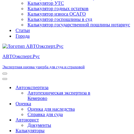
Калькулятор УТС
Калькулятор годных остатков
Калькулятор износа ОСАГО
Калькулятор госпошлины в суд
Калькулятор государственной пошлины нотариус
Статьи
Города
АВТОэксперт.Рус
Экспертная оценка ущерба для суда и страховой
Меню
навигации
Меню
навигации
Автоэкспертиза
Автотехническая экспертиза в
Кемерово
Оценка
Оценка для наследства
Справка для суда
Автоюрист
Документы
Калькуляторы