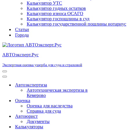
Калькулятор УТС
Калькулятор годных остатков
Калькулятор износа ОСАГО
Калькулятор госпошлины в суд
Калькулятор государственной пошлины нотариус
Статьи
Города
АВТОэксперт.Рус
Экспертная оценка ущерба для суда и страховой
Меню
навигации
Меню
навигации
Автоэкспертиза
Автотехническая экспертиза в
Кемерово
Оценка
Оценка для наследства
Справка для суда
Автоюрист
Документы
Калькуляторы