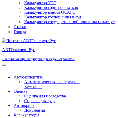
Калькулятор УТС
Калькулятор годных остатков
Калькулятор износа ОСАГО
Калькулятор госпошлины в суд
Калькулятор государственной пошлины нотариус
Статьи
Города
АВТОэксперт.Рус
Экспертная оценка ущерба для суда и страховой
Меню
навигации
Меню
навигации
Автоэкспертиза
Автотехническая экспертиза в
Кемерово
Оценка
Оценка для наследства
Справка для суда
Автоюрист
Документы
Калькуляторы