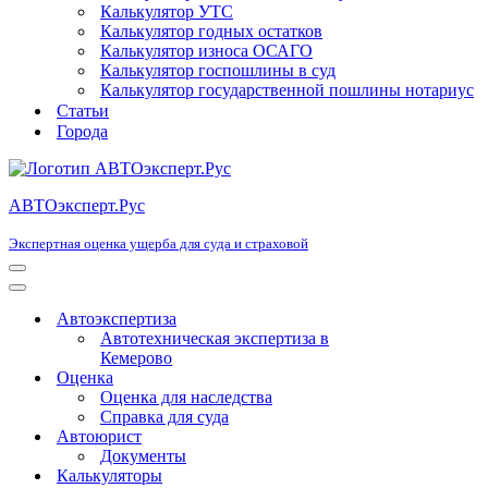
Калькулятор УТС
Калькулятор годных остатков
Калькулятор износа ОСАГО
Калькулятор госпошлины в суд
Калькулятор государственной пошлины нотариус
Статьи
Города
АВТОэксперт.Рус
Экспертная оценка ущерба для суда и страховой
Меню
навигации
Меню
навигации
Автоэкспертиза
Автотехническая экспертиза в
Кемерово
Оценка
Оценка для наследства
Справка для суда
Автоюрист
Документы
Калькуляторы