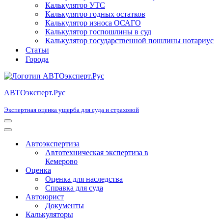
Калькулятор УТС
Калькулятор годных остатков
Калькулятор износа ОСАГО
Калькулятор госпошлины в суд
Калькулятор государственной пошлины нотариус
Статьи
Города
АВТОэксперт.Рус
Экспертная оценка ущерба для суда и страховой
Меню
навигации
Меню
навигации
Автоэкспертиза
Автотехническая экспертиза в
Кемерово
Оценка
Оценка для наследства
Справка для суда
Автоюрист
Документы
Калькуляторы