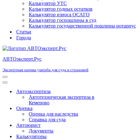
Калькулятор УТС
Калькулятор годных остатков
Калькулятор износа ОСАГО
Калькулятор госпошлины в суд
Калькулятор государственной пошлины нотариус
Статьи
Города
АВТОэксперт.Рус
Экспертная оценка ущерба для суда и страховой
Меню
навигации
Меню
навигации
Автоэкспертиза
Автотехническая экспертиза в
Кемерово
Оценка
Оценка для наследства
Справка для суда
Автоюрист
Документы
Калькуляторы