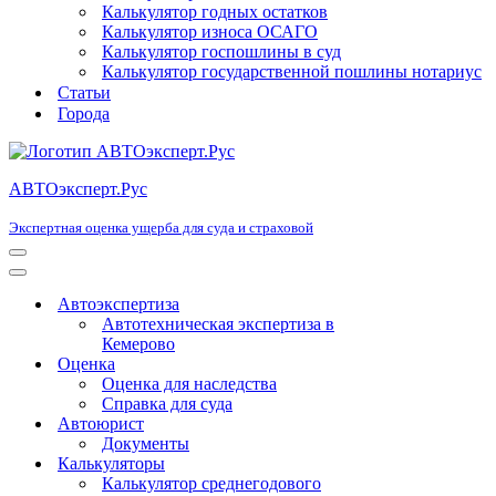
Калькулятор годных остатков
Калькулятор износа ОСАГО
Калькулятор госпошлины в суд
Калькулятор государственной пошлины нотариус
Статьи
Города
АВТОэксперт.Рус
Экспертная оценка ущерба для суда и страховой
Меню
навигации
Меню
навигации
Автоэкспертиза
Автотехническая экспертиза в
Кемерово
Оценка
Оценка для наследства
Справка для суда
Автоюрист
Документы
Калькуляторы
Калькулятор среднегодового