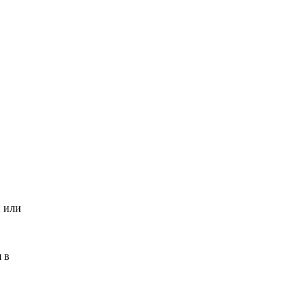
и или
 в