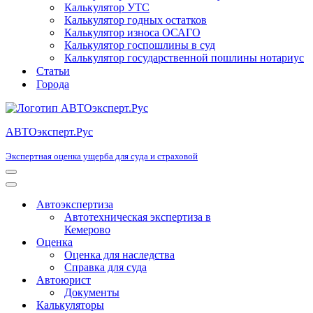
Калькулятор УТС
Калькулятор годных остатков
Калькулятор износа ОСАГО
Калькулятор госпошлины в суд
Калькулятор государственной пошлины нотариус
Статьи
Города
АВТОэксперт.Рус
Экспертная оценка ущерба для суда и страховой
Меню
навигации
Меню
навигации
Автоэкспертиза
Автотехническая экспертиза в
Кемерово
Оценка
Оценка для наследства
Справка для суда
Автоюрист
Документы
Калькуляторы