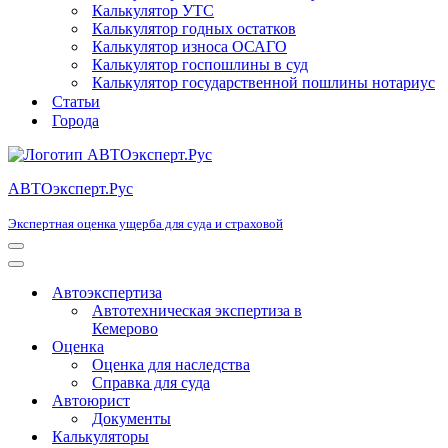
Калькулятор УТС
Калькулятор годных остатков
Калькулятор износа ОСАГО
Калькулятор госпошлины в суд
Калькулятор государственной пошлины нотариус
Статьи
Города
АВТОэксперт.Рус
Экспертная оценка ущерба для суда и страховой
Меню
навигации
Меню
навигации
Автоэкспертиза
Автотехническая экспертиза в
Кемерово
Оценка
Оценка для наследства
Справка для суда
Автоюрист
Документы
Калькуляторы