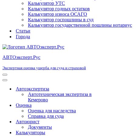
Калькулятор УТС
Калькулятор годных остатков
Калькулятор износа ОСАГО
Калькулятор госпошлины в суд
Калькулятор государственной пошлины нотариус
Статьи
Города
АВТОэксперт.Рус
Экспертная оценка ущерба для суда и страховой
Меню
навигации
Меню
навигации
Автоэкспертиза
Автотехническая экспертиза в
Кемерово
Оценка
Оценка для наследства
Справка для суда
Автоюрист
Документы
Калькуляторы