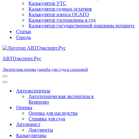
Калькулятор УТС
Калькулятор годных остатков
Калькулятор износа ОСАГО
Калькулятор госпошлины в суд
Калькулятор государственной пошлины нотариус
Статьи
Города
АВТОэксперт.Рус
Экспертная оценка ущерба для суда и страховой
Меню
навигации
Меню
навигации
Автоэкспертиза
Автотехническая экспертиза в
Кемерово
Оценка
Оценка для наследства
Справка для суда
Автоюрист
Документы
Калькуляторы