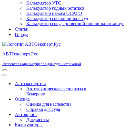
Калькулятор УТС
Калькулятор годных остатков
Калькулятор износа ОСАГО
Калькулятор госпошлины в суд
Калькулятор государственной пошлины нотариус
Статьи
Города
АВТОэксперт.Рус
Экспертная оценка ущерба для суда и страховой
Меню
навигации
Меню
навигации
Автоэкспертиза
Автотехническая экспертиза в
Кемерово
Оценка
Оценка для наследства
Справка для суда
Автоюрист
Документы
Калькуляторы