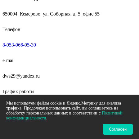
650004, Кемерово, ул. Соборная, д. 5, офис 55
Телефон
8-953-066-05-30
e-mail
dws29@yandex.ru
График работы
Мы используем файлы cookie и Яндекс.Метрику для анализа
пн-пт 09:00 - 18:00
трафика. Продолжая использовать сайт, вы соглашаетесь на
обработку персональных данных в соответствии с
Политикой
конфиденциальности
.
Neve
| Работает на
WordPress
Согласен
©
АВТОэксперт.Рус
- 2026