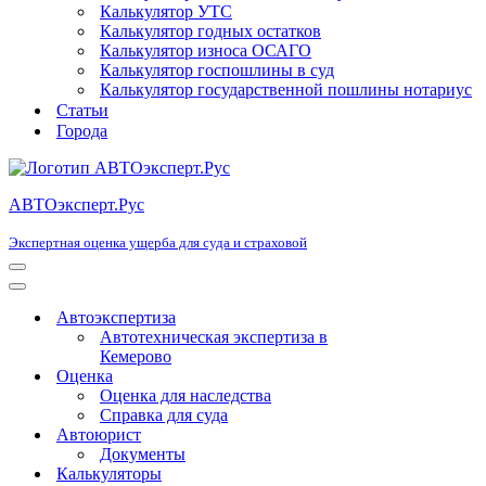
Калькулятор УТС
Калькулятор годных остатков
Калькулятор износа ОСАГО
Калькулятор госпошлины в суд
Калькулятор государственной пошлины нотариус
Статьи
Города
АВТОэксперт.Рус
Экспертная оценка ущерба для суда и страховой
Меню
навигации
Меню
навигации
Автоэкспертиза
Автотехническая экспертиза в
Кемерово
Оценка
Оценка для наследства
Справка для суда
Автоюрист
Документы
Калькуляторы