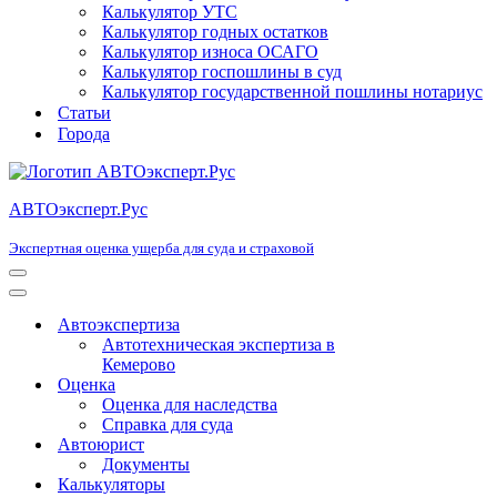
Калькулятор УТС
Калькулятор годных остатков
Калькулятор износа ОСАГО
Калькулятор госпошлины в суд
Калькулятор государственной пошлины нотариус
Статьи
Города
АВТОэксперт.Рус
Экспертная оценка ущерба для суда и страховой
Меню
навигации
Меню
навигации
Автоэкспертиза
Автотехническая экспертиза в
Кемерово
Оценка
Оценка для наследства
Справка для суда
Автоюрист
Документы
Калькуляторы