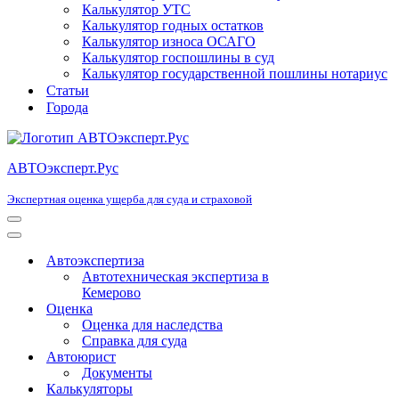
Калькулятор УТС
Калькулятор годных остатков
Калькулятор износа ОСАГО
Калькулятор госпошлины в суд
Калькулятор государственной пошлины нотариус
Статьи
Города
АВТОэксперт.Рус
Экспертная оценка ущерба для суда и страховой
Меню
навигации
Меню
навигации
Автоэкспертиза
Автотехническая экспертиза в
Кемерово
Оценка
Оценка для наследства
Справка для суда
Автоюрист
Документы
Калькуляторы