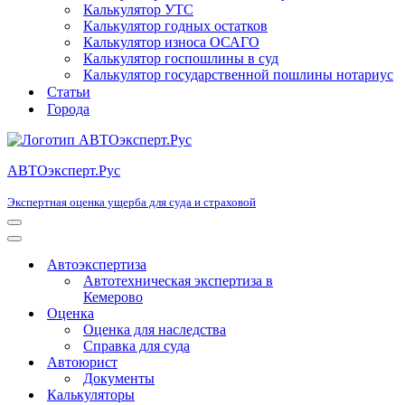
Калькулятор УТС
Калькулятор годных остатков
Калькулятор износа ОСАГО
Калькулятор госпошлины в суд
Калькулятор государственной пошлины нотариус
Статьи
Города
АВТОэксперт.Рус
Экспертная оценка ущерба для суда и страховой
Меню
навигации
Меню
навигации
Автоэкспертиза
Автотехническая экспертиза в
Кемерово
Оценка
Оценка для наследства
Справка для суда
Автоюрист
Документы
Калькуляторы