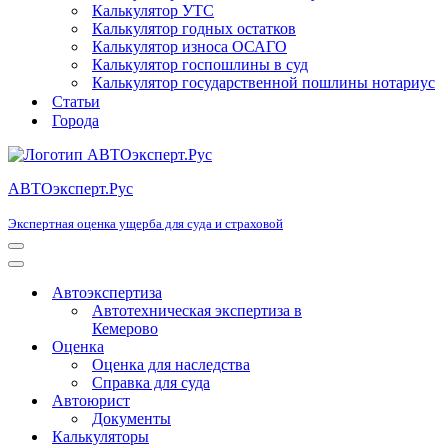
Калькулятор УТС
Калькулятор годных остатков
Калькулятор износа ОСАГО
Калькулятор госпошлины в суд
Калькулятор государственной пошлины нотариус
Статьи
Города
АВТОэксперт.Рус
Экспертная оценка ущерба для суда и страховой
Меню
навигации
Меню
навигации
Автоэкспертиза
Автотехническая экспертиза в
Кемерово
Оценка
Оценка для наследства
Справка для суда
Автоюрист
Документы
Калькуляторы