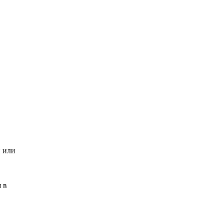
и или
 в