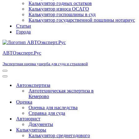
Калькулятор годных остатков
Калькулятор износа ОСАГО
Калькулятор госпошлины в суд
Калькулятор государственной пошлины нотариус
Статьи
Города
АВТОэксперт.Рус
Экспертная оценка ущерба для суда и страховой
Меню
навигации
Меню
навигации
Автоэкспертиза
Автотехническая экспертиза в
Кемерово
Оценка
Оценка для наследства
Справка для суда
Автоюрист
Документы
Калькуляторы
Калькулятор среднегодового