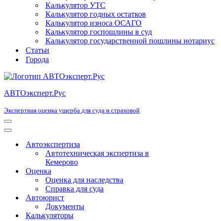
Калькулятор УТС
Калькулятор годных остатков
Калькулятор износа ОСАГО
Калькулятор госпошлины в суд
Калькулятор государственной пошлины нотариус
Статьи
Города
АВТОэксперт.Рус
Экспертная оценка ущерба для суда и страховой
Меню
навигации
Меню
навигации
Автоэкспертиза
Автотехническая экспертиза в
Кемерово
Оценка
Оценка для наследства
Справка для суда
Автоюрист
Документы
Калькуляторы