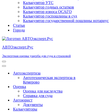
Калькулятор УТС
Калькулятор годных остатков
Калькулятор износа ОСАГО
Калькулятор госпошлины в суд
Калькулятор государственной пошлины нотариус
Статьи
Города
АВТОэксперт.Рус
Экспертная оценка ущерба для суда и страховой
Меню
навигации
Меню
навигации
Автоэкспертиза
Автотехническая экспертиза в
Кемерово
Оценка
Оценка для наследства
Справка для суда
Автоюрист
Документы
Калькуляторы