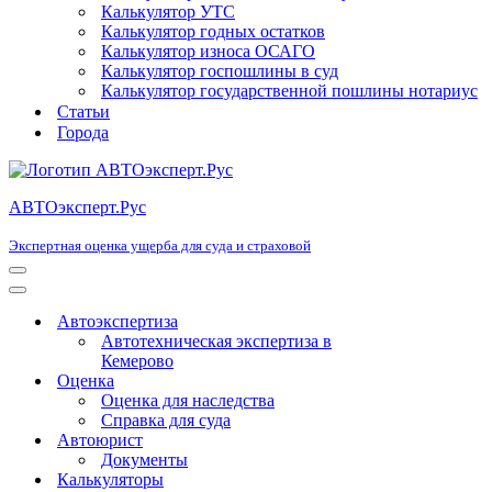
Калькулятор УТС
Калькулятор годных остатков
Калькулятор износа ОСАГО
Калькулятор госпошлины в суд
Калькулятор государственной пошлины нотариус
Статьи
Города
АВТОэксперт.Рус
Экспертная оценка ущерба для суда и страховой
Меню
навигации
Меню
навигации
Автоэкспертиза
Автотехническая экспертиза в
Кемерово
Оценка
Оценка для наследства
Справка для суда
Автоюрист
Документы
Калькуляторы