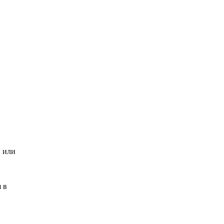
и или
 в