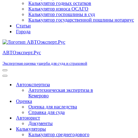
Калькулятор годных остатков
Калькулятор износа ОСАГО
Калькулятор госпошлины в суд
Калькулятор государственной пошлины нотариус
Статьи
Города
АВТОэксперт.Рус
Экспертная оценка ущерба для суда и страховой
Меню
навигации
Меню
навигации
Автоэкспертиза
Автотехническая экспертиза в
Кемерово
Оценка
Оценка для наследства
Справка для суда
Автоюрист
Документы
Калькуляторы
Калькулятор среднегодового