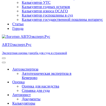
Калькулятор УТС
Калькулятор годных остатков
Калькулятор износа ОСАГО
Калькулятор госпошлины в суд
Калькулятор государственной пошлины нотариус
Статьи
Города
АВТОэксперт.Рус
Экспертная оценка ущерба для суда и страховой
Меню
навигации
Меню
навигации
Автоэкспертиза
Автотехническая экспертиза в
Кемерово
Оценка
Оценка для наследства
Справка для суда
Автоюрист
Документы
Калькуляторы