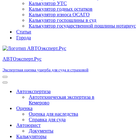
Калькулятор УТС
Калькулятор годных остатков
Калькулятор износа ОСАГО
Калькулятор госпошлины в суд
Калькулятор государственной пошлины нотариус
Статьи
Города
АВТОэксперт.Рус
Экспертная оценка ущерба для суда и страховой
Меню
навигации
Меню
навигации
Автоэкспертиза
Автотехническая экспертиза в
Кемерово
Оценка
Оценка для наследства
Справка для суда
Автоюрист
Документы
Калькуляторы