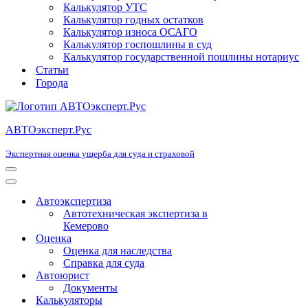
Калькулятор УТС
Калькулятор годных остатков
Калькулятор износа ОСАГО
Калькулятор госпошлины в суд
Калькулятор государственной пошлины нотариус
Статьи
Города
АВТОэксперт.Рус
Экспертная оценка ущерба для суда и страховой
Меню
навигации
Меню
навигации
Автоэкспертиза
Автотехническая экспертиза в
Кемерово
Оценка
Оценка для наследства
Справка для суда
Автоюрист
Документы
Калькуляторы