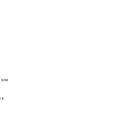
и или
 в