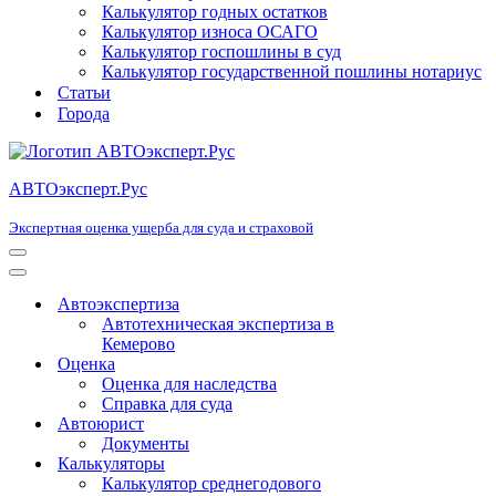
Калькулятор годных остатков
Калькулятор износа ОСАГО
Калькулятор госпошлины в суд
Калькулятор государственной пошлины нотариус
Статьи
Города
АВТОэксперт.Рус
Экспертная оценка ущерба для суда и страховой
Меню
навигации
Меню
навигации
Автоэкспертиза
Автотехническая экспертиза в
Кемерово
Оценка
Оценка для наследства
Справка для суда
Автоюрист
Документы
Калькуляторы
Калькулятор среднегодового