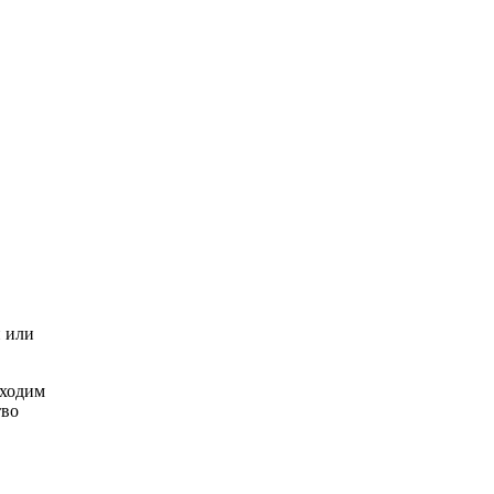
и или
бходим
тво