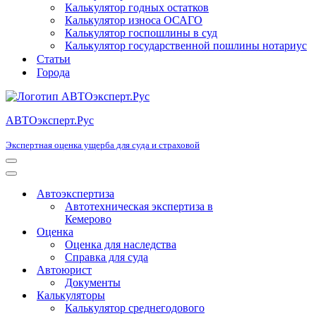
Калькулятор годных остатков
Калькулятор износа ОСАГО
Калькулятор госпошлины в суд
Калькулятор государственной пошлины нотариус
Статьи
Города
АВТОэксперт.Рус
Экспертная оценка ущерба для суда и страховой
Меню
навигации
Меню
навигации
Автоэкспертиза
Автотехническая экспертиза в
Кемерово
Оценка
Оценка для наследства
Справка для суда
Автоюрист
Документы
Калькуляторы
Калькулятор среднегодового