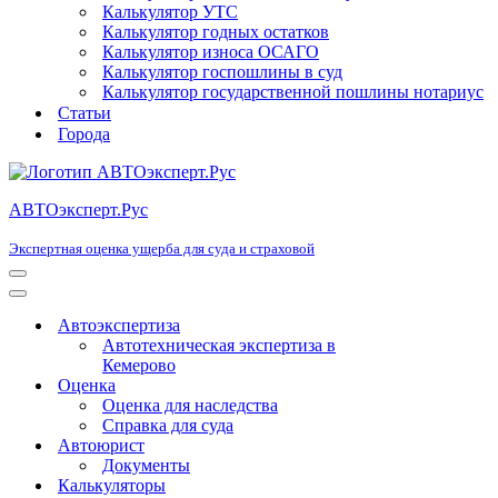
Калькулятор УТС
Калькулятор годных остатков
Калькулятор износа ОСАГО
Калькулятор госпошлины в суд
Калькулятор государственной пошлины нотариус
Статьи
Города
АВТОэксперт.Рус
Экспертная оценка ущерба для суда и страховой
Меню
навигации
Меню
навигации
Автоэкспертиза
Автотехническая экспертиза в
Кемерово
Оценка
Оценка для наследства
Справка для суда
Автоюрист
Документы
Калькуляторы