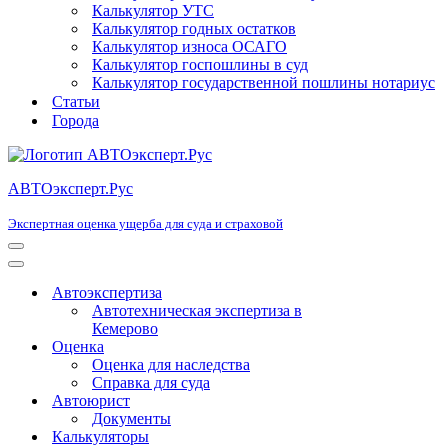
Калькулятор УТС
Калькулятор годных остатков
Калькулятор износа ОСАГО
Калькулятор госпошлины в суд
Калькулятор государственной пошлины нотариус
Статьи
Города
АВТОэксперт.Рус
Экспертная оценка ущерба для суда и страховой
Меню
навигации
Меню
навигации
Автоэкспертиза
Автотехническая экспертиза в
Кемерово
Оценка
Оценка для наследства
Справка для суда
Автоюрист
Документы
Калькуляторы