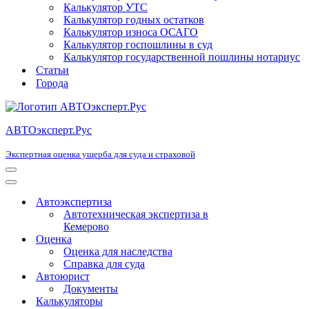
Калькулятор УТС
Калькулятор годных остатков
Калькулятор износа ОСАГО
Калькулятор госпошлины в суд
Калькулятор государственной пошлины нотариус
Статьи
Города
АВТОэксперт.Рус
Экспертная оценка ущерба для суда и страховой
Меню
навигации
Меню
навигации
Автоэкспертиза
Автотехническая экспертиза в
Кемерово
Оценка
Оценка для наследства
Справка для суда
Автоюрист
Документы
Калькуляторы