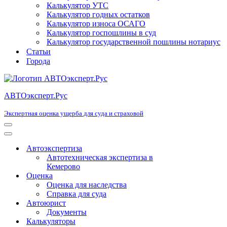
Калькулятор УТС
Калькулятор годных остатков
Калькулятор износа ОСАГО
Калькулятор госпошлины в суд
Калькулятор государственной пошлины нотариус
Статьи
Города
АВТОэксперт.Рус
Экспертная оценка ущерба для суда и страховой
Меню
навигации
Меню
навигации
Автоэкспертиза
Автотехническая экспертиза в
Кемерово
Оценка
Оценка для наследства
Справка для суда
Автоюрист
Документы
Калькуляторы