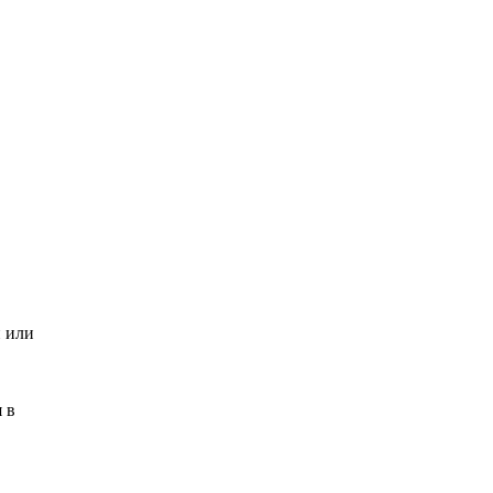
и или
 в