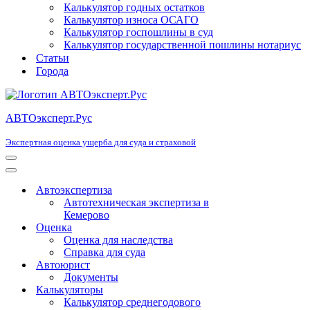
Калькулятор годных остатков
Калькулятор износа ОСАГО
Калькулятор госпошлины в суд
Калькулятор государственной пошлины нотариус
Статьи
Города
АВТОэксперт.Рус
Экспертная оценка ущерба для суда и страховой
Меню
навигации
Меню
навигации
Автоэкспертиза
Автотехническая экспертиза в
Кемерово
Оценка
Оценка для наследства
Справка для суда
Автоюрист
Документы
Калькуляторы
Калькулятор среднегодового