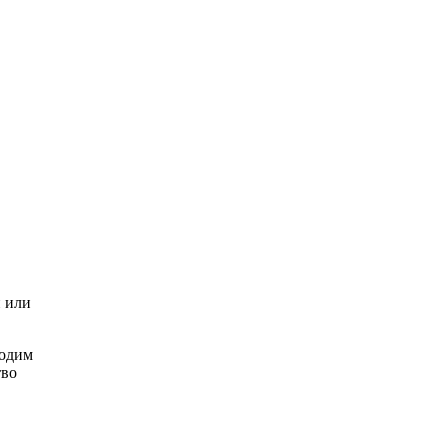
и или
ходим
тво