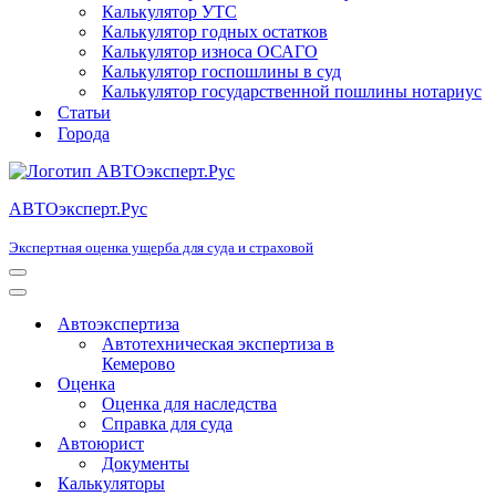
Калькулятор УТС
Калькулятор годных остатков
Калькулятор износа ОСАГО
Калькулятор госпошлины в суд
Калькулятор государственной пошлины нотариус
Статьи
Города
АВТОэксперт.Рус
Экспертная оценка ущерба для суда и страховой
Меню
навигации
Меню
навигации
Автоэкспертиза
Автотехническая экспертиза в
Кемерово
Оценка
Оценка для наследства
Справка для суда
Автоюрист
Документы
Калькуляторы